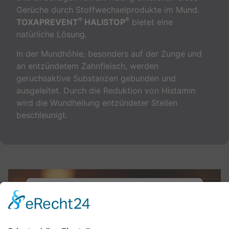
Gerüche durch Stoffwechselprodukte im Mund.
®
®
TOXAPREVENT
HALISTOP
bietet eine
natürliche Lösung.
In der Mundhöhle, besonders auf der Zunge und
an entzündetem Zahnfleisch, werden
geruchsaktive Substanzen gebunden und
ausgeleitet. Durch die Reduktion von Histamin
wird die Wundheilung entzündeter Stellen
beschleunigt.
Wir benötigen Ihre Zustimmung,
um den Vimeo-Service zu laden!
Wir verwenden einen Service eines