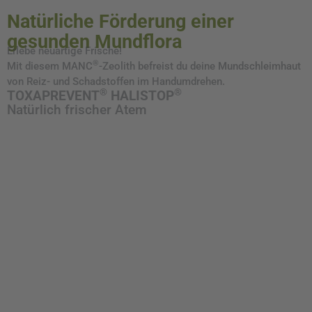
Natürliche Förderung einer
gesunden Mundflora
Erlebe neuartige Frische!
®
Mit diesem MANC
-Zeolith befreist du deine Mundschleimhaut
von Reiz- und Schadstoffen im Handumdrehen.
®
®
TOXAPREVENT
HALISTOP
Natürlich frischer Atem